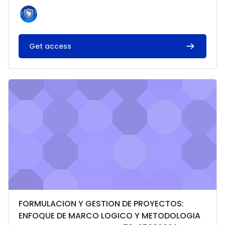
Get access
Imagen del curso FORMULACION Y GESTION DE PROYECTOS:
Categoría del curso
Nombre del curso
FORMULACION Y GESTION DE PROYECTOS:
ENFOQUE DE MARCO LOGICO Y METODOLOGIA