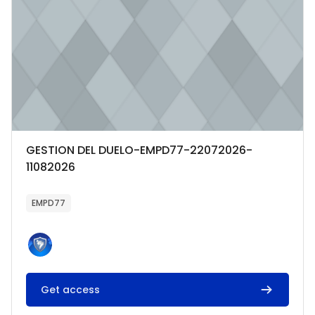
Categoría del curso
Nombre del curso
GESTION DEL DUELO-EMPD77-22072026-
11082026
Texto del resumen del curso:
EMPD77
Get access