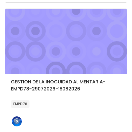
Imagen del curso GESTION DE LA INOCUIDAD ALIMENTARIA-E
Categoría del curso
Nombre del curso
GESTION DE LA INOCUIDAD ALIMENTARIA-
EMPD78-29072026-18082026
Texto del resumen del curso:
EMPD78