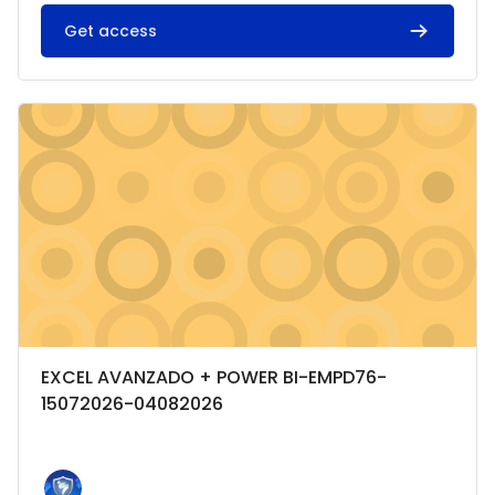
Get access
Imagen del curso EXCEL AVANZADO + POWER BI-EMPD76-150
Categoría del curso
Nombre del curso
EXCEL AVANZADO + POWER BI-EMPD76-
15072026-04082026
Texto del resumen del curso: