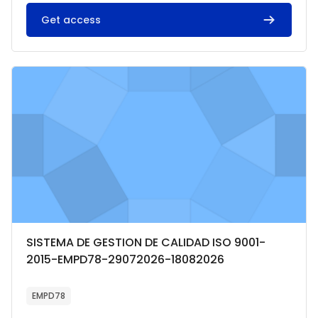
Get access
Imagen del curso SISTEMA DE GESTION DE CALIDAD ISO 9001
Categoría del curso
Nombre del curso
SISTEMA DE GESTION DE CALIDAD ISO 9001-
2015-EMPD78-29072026-18082026
Texto del resumen del curso:
EMPD78