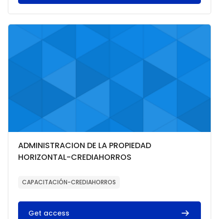
Imagen del curso ADMINISTRACION DE LA PROPIEDAD HORIZO
Categoría del curso
Nombre del curso
ADMINISTRACION DE LA PROPIEDAD
HORIZONTAL-CREDIAHORROS
Texto del resumen del curso:
CAPACITACIÓN-CREDIAHORROS
Get access