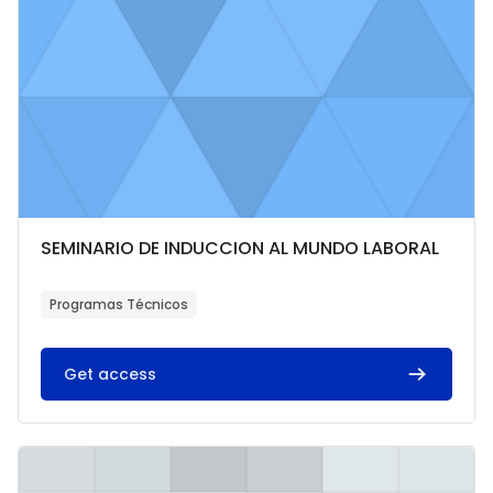
Categoría del curso
Nombre del curso
SEMINARIO DE INDUCCION AL MUNDO LABORAL
Texto del resumen del curso:
Programas Técnicos
Get access
Imagen del curso FUMIGACION-EMPC34-29072026-11082026