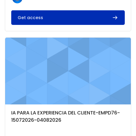
Get access
Imagen del curso IA PARA LA EXPERIENCIA DEL CLIENTE-EMPD
Categoría del curso
Nombre del curso
IA PARA LA EXPERIENCIA DEL CLIENTE-EMPD76-
15072026-04082026
Texto del resumen del curso: