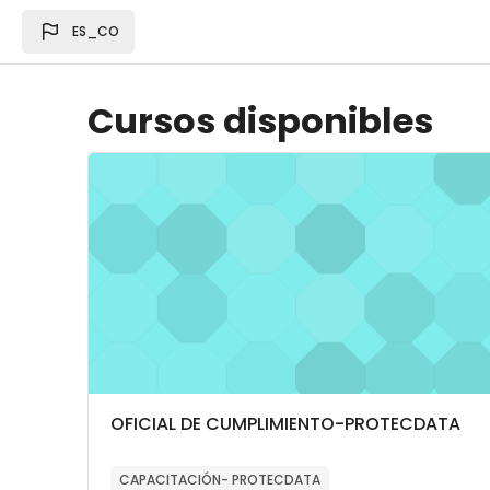
Saltar al contenido principal
ES_CO
Cursos disponibles
Imagen del curso OFICIAL DE CUMPLIMIENTO
Categoría del curso
Nombre del curso
OFICIAL DE CUMPLIMIENTO-PROTECDATA
Texto del resumen del curso:
CAPACITACIÓN- PROTECDATA